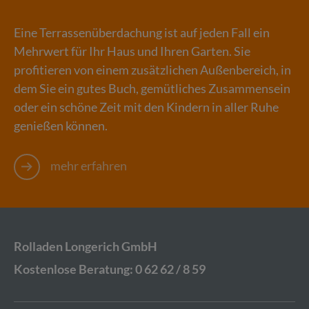
Eine Ter­ras­sen­über­da­chung ist auf jeden Fall ein
Mehr­wert für Ihr Haus und Ihren Gar­ten. Sie
pro­fi­tie­ren von einem zu­sätz­li­chen Au­ßen­be­reich, in
dem Sie ein gutes Buch, ge­müt­li­ches Zu­sam­men­sein
oder ein schö­ne Zeit mit den Kin­dern in aller Ruhe
ge­nie­ßen kön­nen.
mehr er­fah­ren
Rol­la­den Lon­ge­rich GmbH
Kos­ten­lo­se Be­ra­tung: 0 62 62 / 8 59