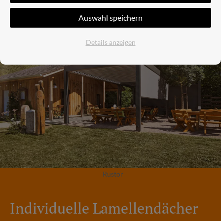
Auswahl speichern
Details anzeigen
Rus­tor
In­di­vi­du­el­le La­mel­len­dä­cher