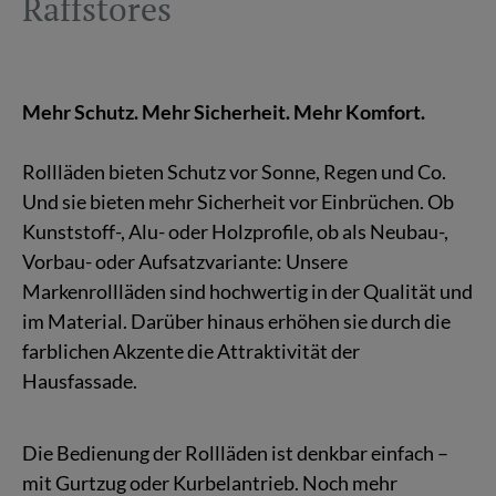
Raffs­to­res
Mehr Schutz. Mehr Si­cher­heit. Mehr Kom­fort.
Roll­lä­den bie­ten Schutz vor Sonne, Regen und Co.
Und sie bie­ten mehr Si­cher­heit vor Ein­brü­chen. Ob
Kunst­stoff-, Alu- oder Holz­pro­fi­le, ob als Neu­bau-,
Vor­bau- oder Auf­satz­va­ri­an­te: Un­se­re
Mar­ken­roll­lä­den sind hoch­wer­tig in der Qua­li­tät und
im Ma­te­ri­al. Dar­über hin­aus er­hö­hen sie durch die
farb­li­chen Ak­zen­te die At­trak­ti­vi­tät der
Haus­fas­sa­de.
Die Be­die­nung der Roll­lä­den ist denk­bar ein­fach –
mit Gurt­zug oder Kur­bel­an­trieb. Noch mehr