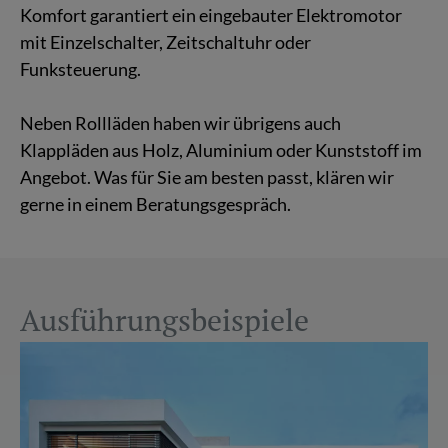
Kom­fort ga­ran­tiert ein ein­ge­bau­ter Elek­tro­mo­tor
mit Ein­zel­schal­ter, Zeit­schalt­uhr oder
Funk­steue­rung.
Neben Roll­lä­den haben wir üb­ri­gens auch
Kl­app­lä­den aus Holz, Alu­mi­ni­um oder Kunst­stoff im
An­ge­bot. Was für Sie am bes­ten passt, klä­ren wir
gerne in einem Be­ra­tungs­ge­spräch.
Aus­füh­rungs­bei­spie­le