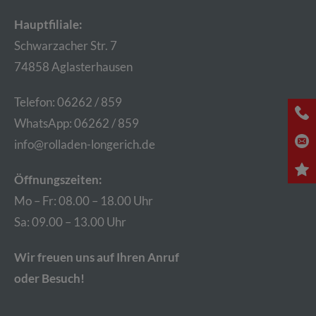
Haupt­fi­lia­le:
Schwar­z­acher Str. 7
74858 Aglas­ter­hau­sen
Te­le­fon: 06262 / 859
Whats­App: 06262 / 859
info@​rolladen-​longerich.​de
Öff­nungs­zei­ten:
Mo – Fr: 08.00 – 18.00 Uhr
Sa: 09.00 – 13.00 Uhr
Wir freu­en uns auf Ihren Anruf
oder Be­such!