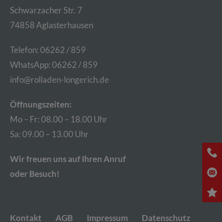
Schwar­z­acher Str. 7
74858 Aglas­ter­hau­sen
Te­le­fon: 06262 / 859
Whats­App: 06262 / 859
info@​rolladen-​longerich.​de
Öff­nungs­zei­ten:
Mo – Fr: 08.00 – 18.00 Uhr
Sa: 09.00 – 13.00 Uhr
Wir freu­en uns auf Ihren Anruf
oder Be­such!
Kon­takt
AGB
Im­pres­sum
Da­ten­schutz