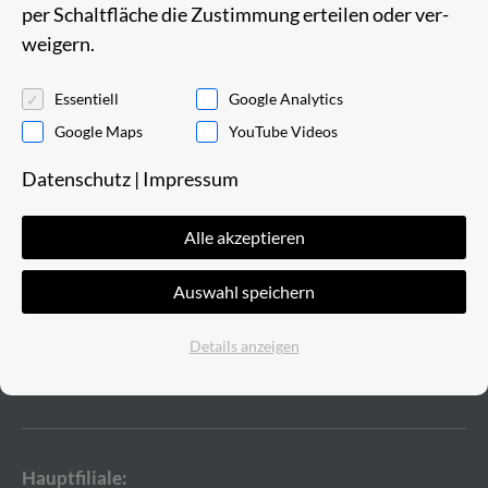
per Schalt­flä­che die Zu­stim­mung er­tei­len oder ver­
wei­gern.
Es­sen­ti­ell
Google Analytics
Google Maps
YouTube Videos
Da­ten­schutz
|
Im­pres­sum
Alle akzeptieren
Auswahl speichern
Rol­la­den Lon­ge­rich GmbH
Details anzeigen
Kos­ten­lo­se Be­ra­tung: 0 62 62 / 8 59
Haupt­fi­lia­le: