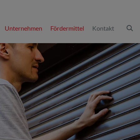
Un­ter­neh­men
För­der­mit­tel
Kon­takt