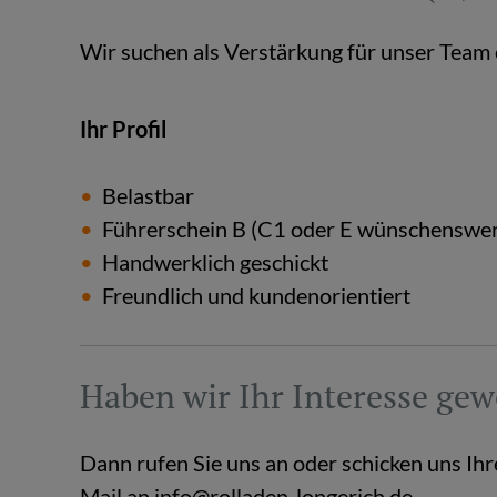
Wir su­chen als Ver­stär­kung für unser Team
Ihr Pro­fil
Be­last­bar
Füh­rer­schein B (C1 oder E wün­schens­wer
Hand­werk­lich ge­schickt
Freund­lich und kun­den­ori­en­tiert
Haben wir Ihr In­ter­es­se ge­
Dann rufen Sie uns an oder schi­cken uns Ihr
Mail an info@​rolladen-​longerich.​de.