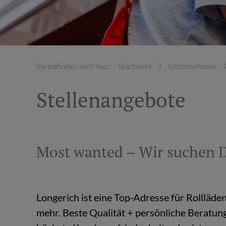
Sie be­fin­den sich hier:
Start­sei­te
Un­ter­neh­men
Stel­len­an­ge­bo­te
Most wan­ted – Wir su­chen 
Lon­ge­rich ist eine Top-Adres­se für Roll­lä­d
mehr. Beste Qua­li­tät + per­sön­li­che Be­ra­tu