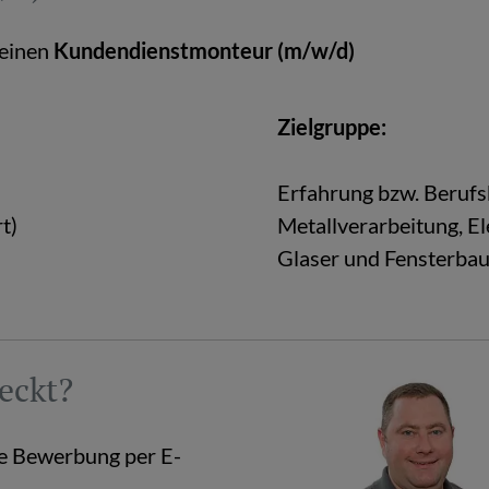
 einen
Kun­den­dienst­mon­teur (m/w/d)
Ziel­grup­pe:
Er­fah­rung bzw. Be­rufs­
t)
Me­tall­ver­ar­bei­tung, E
Gla­ser und Fens­ter­bau
weckt?
e Be­wer­bung per E-