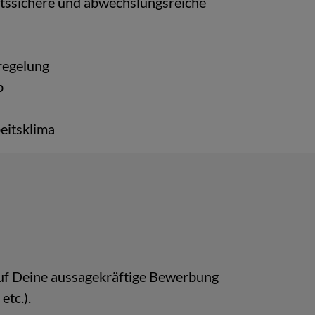
nfts­si­che­re und ab­wechs­lungs­rei­che
re­ge­lung
b
eits­kli­ma
 Deine aus­sa­ge­kräf­ti­ge Be­wer­bung
 etc.).