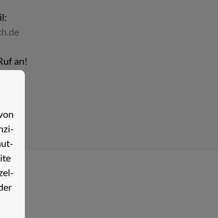
l:
h.​de
Ruf an!
 von
­zi­
nut­
­te
zel­
oder