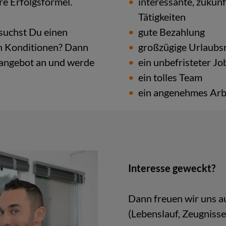
re Er­folgs­for­mel.
in­ter­es­san­te, zu­ku
Tä­tig­kei­ten
suchst Du einen
gute Be­zah­lung
len Kon­di­tio­nen? Dann
groß­zü­gi­ge Ur­laubs­
n­an­ge­bot an und werde
ein un­be­fris­te­ter Jo
ein tol­les Team
ein an­ge­neh­mes Ar­b
In­ter­es­se ge­weckt?
Dann freu­en wir uns auf
(Le­bens­lauf, Zeug­nis­se