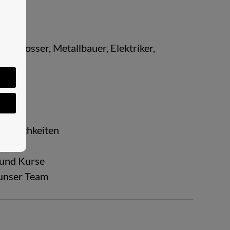
chlos­ser, Me­tall­bau­er, Elek­tri­ker,
ög­lich­kei­ten
­cen
n und Kurse
h unser Team