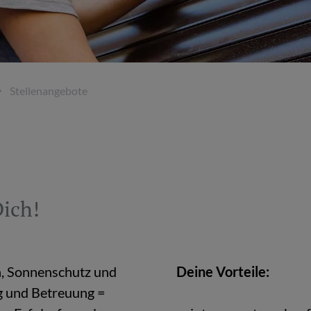
Stel­len­an­ge­bo­te
Dich!
en, Son­nen­schutz und
Deine Vor­tei­le:
ng und Be­treu­ung =