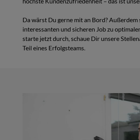
höchs­te Kun­den­zu­frie­den­heit – das ist un­se­
Da wärst Du gerne mit an Bord? Au­ßer­dem 
in­ter­es­san­ten und si­che­ren Job zu op­ti­ma­
star­te jetzt durch, schaue Dir un­se­re Stel­le
Teil eines Er­folgs­teams.