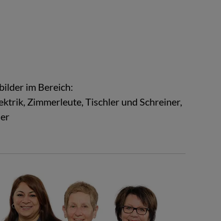
bil­der im Be­reich:
lek­trik, Zim­mer­leu­te, Tisch­ler und Schrei­ner,
­er